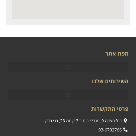
מפת אתר
השירותים שלנו
פרטי התקשרות
רח' מצדה 9, מגדלי ב.ס.ר 3 קומה 23, בני ברק
03-6702766