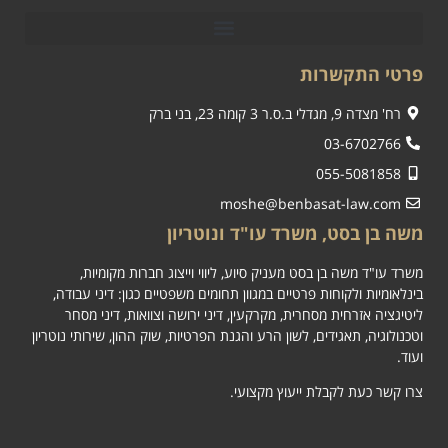
פרטי התקשרות
רח' מצדה 9, מגדלי ב.ס.ר 3 קומה 23, בני ברק
03-6702766
055-5081858
moshe@benbasat-law.com
משה בן בסט, משרד עו"ד ונוטריון
משרד עו"ד משה בן בסט מעניק סיוע, ליווי וייצוג חברות מקומיות,
בינלאומיות ולקוחות פרטיים במגוון תחומים משפטיים כגון: דיני עבודה,
ליטיגציה אזרחית מסחרית, מקרקעין, דיני ירושה וצוואות, דיני מסחר
וטכנולוגיה, תאגידים, לשון הרע והגנת הפרטיות, שוק ההון, שירותי נוטריון
ועוד.
צרו קשר כעת לקבלת ייעוץ מקצועי.